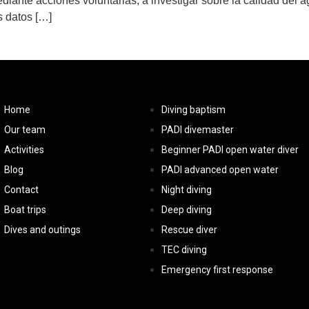
iante acciones voluntarias, a investigar sobre la calidad del a
s datos […]
Home
Diving baptism
Our team
PADI divemaster
Activities
Beginner PADI open water diver
Blog
PADI advanced open water
Contact
Night diving
Boat trips
Deep diving
Dives and outings
Rescue diver
TEC diving
Emergency first response