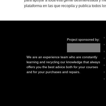
para apoyar a toda esa gente desinteresada y med
plataforma en las que recopila y publica todos lo
Project sponsored by:
We are an experience team who are constantly
learning and recycling our knowledge that always
offers you the best advice both for your courses
and for your purchases and repairs.